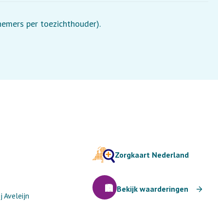
lnemers per toezichthouder).
Zorgkaart Nederland
Bekijk waarderingen
 Aveleijn