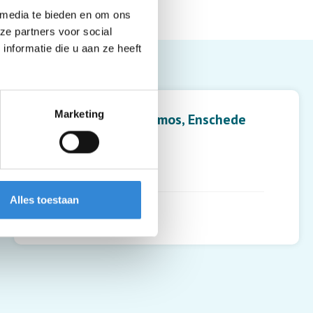
 media te bieden en om ons
ze partners voor social
nformatie die u aan ze heeft
Leaflet
| ©
OpenStreetMap
contributors
Marketing
Woonlocatie Pathmos, Enschede
Eversstraat 49
7545 SX
,
Enschede
Alles toestaan
Routebeschrijving