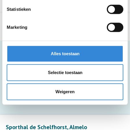
Statistieken
Marketing
Alles toestaan
Meer informatie
Selectie toestaan
Deze activiteit biedt alleen toezicht (8
Weigeren
deelnemers per toezichthouder).
Leaflet
| ©
OpenStreetMap
contributors
Sporthal de Schelfhorst, Almelo