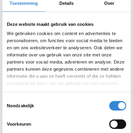
Informatie
Toestemming
Details
Over
Datum
vr 20 sep.
Deze website maakt gebruik van cookies
Tijd
18:00 - 19:30
We gebruiken cookies om content en advertenties te
personaliseren, om functies voor social media te bieden
Locatie
Sporthal de Schelfhorst, Almelo
en om ons websiteverkeer te analyseren. Ook delen we
informatie over uw gebruik van onze site met onze
Thema
Sport & spel
partners voor social media, adverteren en analyse. Deze
partners kunnen deze gegevens combineren met andere
Kosten
Geen
informatie die u aan ze heeft verstrekt of die ze hebben
verzameld op basis van uw gebruik van hun services.
Deelnemers
0 van 20
Toestemmingsselectie
Noodzakelijk
Aanmelden is niet meer mogelijk.
Voorkeuren
Terug naar het overzicht