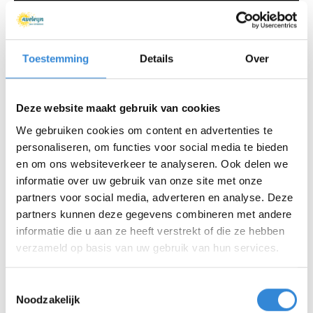
Toestemming
Details
Over
Wat er deze keer allemaal gaat gebeuren bij
ProkkelParelParade Live blijft nog even een
verrassing. Maar in elk geval gaan we weer
Deze website maakt gebruik van cookies
verbinding maken met inspirerende gasten. En je kunt
We gebruiken cookies om content en advertenties te
als kijker weer leuke prijzen winnen.
personaliseren, om functies voor social media te bieden
Wil jij ook meedoen aan de Parade en te gast zijn in
en om ons websiteverkeer te analyseren. Ook delen we
de uitzending?
informatie over uw gebruik van onze site met onze
Stuur dan een mailtje naar
info@prokkel.nl
.
partners voor social media, adverteren en analyse. Deze
partners kunnen deze gegevens combineren met andere
informatie die u aan ze heeft verstrekt of die ze hebben
En tot ziens op vrijdag 5 maart!
verzameld op basis van uw gebruik van hun services.
Benieuwd naar onze eerdere uitzendingen? Bekijk ze
Toestemmingsselectie
hier:
Noodzakelijk
4 december 2020