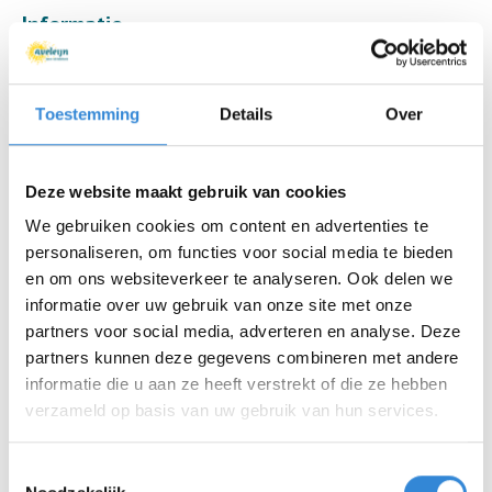
Informatie
Datum
vr 7 okt.
Toestemming
Details
Over
Tijd
17:00 - 20:30
Locatie
De Grolsch Veste, Enschede
Deze website maakt gebruik van cookies
Thema
Ontmoeten
We gebruiken cookies om content en advertenties te
personaliseren, om functies voor social media te bieden
Kosten
Geen
en om ons websiteverkeer te analyseren. Ook delen we
informatie over uw gebruik van onze site met onze
Deelnemers
50 van 50
partners voor social media, adverteren en analyse. Deze
partners kunnen deze gegevens combineren met andere
informatie die u aan ze heeft verstrekt of die ze hebben
verzameld op basis van uw gebruik van hun services.
Aanmelden is niet meer mogelijk.
Toestemmingsselectie