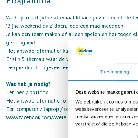
Programma
We hopen dat jullie allemaal klaar zijn voor een hele le
‘Bijna weekend quiz’ doen. Iedereen mag meedoen.
Je kan een team maken of alleen spelen en het tegen e
gezelligheid.
Het antwoordformulier kun je downloaden op deze pagin
Er zijn 5 thema’s waar de vragen over gaan. Per thema zi
De quiz duurt ongeveer een uur.
Toestemming
Wat heb je nodig?
Een pen / potlood
Deze website maakt gebruik
Het antwoordformulier of een leeg papier
We gebruiken cookies om cont
Een computer / laptop / telefoon waar je ons live kan
websiteverkeer te analyseren
www.facebook.com/AveleijnBureauEvenementen
media, adverteren en analys
verstrekt of die ze hebben v