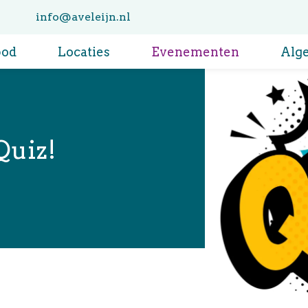
info@aveleijn.nl
bod
Locaties
Evenementen
Alg
Quiz!