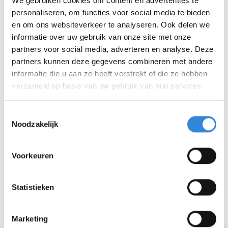
We gebruiken cookies om content en advertenties te
Datum
wo 12 okt.
personaliseren, om functies voor social media te bieden
en om ons websiteverkeer te analyseren. Ook delen we
Tijd
19:30 - 22:00
informatie over uw gebruik van onze site met onze
partners voor social media, adverteren en analyse. Deze
Locatie
Café Stonewall, Enschede
partners kunnen deze gegevens combineren met andere
informatie die u aan ze heeft verstrekt of die ze hebben
Thema
Ontmoeten
verzameld op basis van uw gebruik van hun services.
Kosten
Geen
Toestemmingsselectie
Noodzakelijk
Deelnemers
0
Voorkeuren
Aanmelden is niet meer mogelijk.
Statistieken
Terug naar het overzicht
Marketing