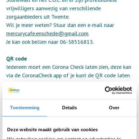
vrijwilligers aanwezig van verschillende
zorgaanbieders uit Twente.
Wil je meer weten? Stuur dan een e-mail naar
mercurycafe.enschede@gmail.com
.
Je kan ook bellen naar 06-38516813.
QR code
Iedereen moet een Corona Check laten zien, deze kan
via de CoronaCheck app of je kunt de QR code laten
uitprinten. Ook een legitimatiebewijs moet je
meenemen. De barvrijwilligers zullen dit bij de deur
controleren.
Toestemming
Details
Over
Informatie
Deze website maakt gebruik van cookies