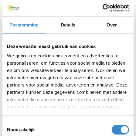
Tijd
19:00 - 22:30
Locatie
Wilminktheater, Enschede
Toestemming
Details
Over
Thema
Theater & muziek
Kosten
Geen
Deze website maakt gebruik van cookies
We gebruiken cookies om content en advertenties te
Inschrijvingen
622 van 970
personaliseren, om functies voor social media te bieden
en om ons websiteverkeer te analyseren. Ook delen we
informatie over uw gebruik van onze site met onze
Aanmelden is niet meer mogelijk.
partners voor social media, adverteren en analyse. Deze
partners kunnen deze gegevens combineren met andere
informatie die u aan ze heeft verstrekt of die ze hebben
Download hier de poster
verzameld op basis van uw gebruik van hun services.
Terug naar het overzicht
Toestemmingsselectie
Noodzakelijk