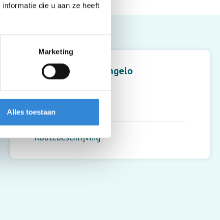
nformatie die u aan ze heeft
Leaflet
| ©
OpenStreetMap
contributors
Marketing
De Waarbeek, Hengelo
Twekkelerweg 327
7554 SC
,
Hengelo
Alles toestaan
Routebeschrijving