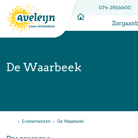
074-2556600
Zorgaan
De Waarbeek
Home
Evenementen
De Waarbeek