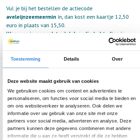
Vul je bij het bestellen de actiecode
aveleijnzeemeermin
in, dan kost een kaartje 12,50
euro in plaats van 15,50.
Wanneer je een rolstoelplek nodig hebt, dien je
dit telefonisch te bespreken.
Toestemming
Details
Over
Informatie
Deze website maakt gebruik van cookies
Datum
zo 13 mei
We gebruiken cookies om content en advertenties te
personaliseren, om functies voor social media te bieden en
Tijd
14:30 - 15:30
om ons websiteverkeer te analyseren. Ook delen we
informatie over uw gebruik van onze site met onze
Locatie
Wilminktheater, Enschede
partners voor social media, adverteren en analyse. Deze
Thema
Theater & muziek
partners kunnen deze gegevens combineren met andere
informatie die u aan ze heeft verstrekt of die ze hebben