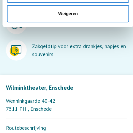
Weigeren
Deze activiteit is rolstoel toegankelijk.
Zakgeldtip voor extra drankjes, hapjes en
souvenirs.
Leaflet
| ©
OpenStreetMap
contributors
Wilminktheater, Enschede
Wenninkgaarde 40-42
7511 PH
,
Enschede
Routebeschrijving