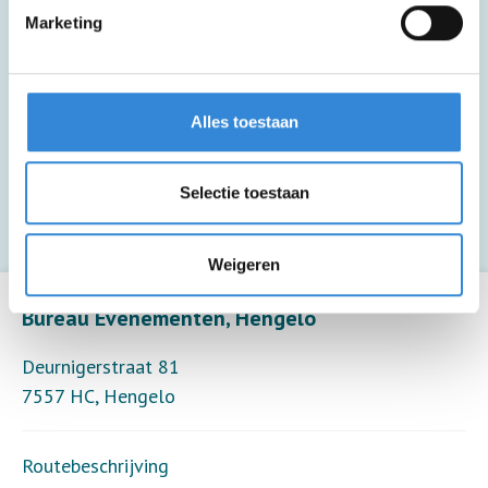
Marketing
Deze activiteit is inclusief een kopje
koffie of thee.
Alles toestaan
Deze activiteit biedt alleen toezicht (6
deelnemers per toezichthouder).
Selectie toestaan
Weigeren
Leaflet
| ©
OpenStreetMap
contributors
Bureau Evenementen, Hengelo
Deurnigerstraat 81
7557 HC
,
Hengelo
Routebeschrijving