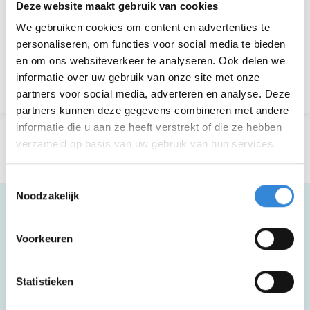
Deze website maakt gebruik van cookies
We gebruiken cookies om content en advertenties te
Aanmelden is niet meer mogelijk.
personaliseren, om functies voor social media te bieden
en om ons websiteverkeer te analyseren. Ook delen we
informatie over uw gebruik van onze site met onze
Terug naar het overzicht
partners voor social media, adverteren en analyse. Deze
partners kunnen deze gegevens combineren met andere
informatie die u aan ze heeft verstrekt of die ze hebben
verzameld op basis van uw gebruik van hun services.
Toestemmingsselectie
Noodzakelijk
Voorkeuren
Meer informatie
Statistieken
Deze activiteit is rolstoel toegankelijk.