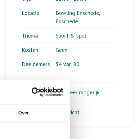
Locatie
Bowling Enschede,
Enschede
Thema
Sport & spel
Kosten
Geen
Deelnemers
54 van 80
Aanmelden is niet meer mogelijk.
Terug naar het overzicht
Over