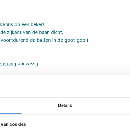
k kans op een beker!
de zijkant van de baan dicht.
 voortdurend de ballen in de goot gooit.
leiding
aanwezig.
s mee bowlen.
je je niet op te geven.
Details
 van cookies
n te bestellen.