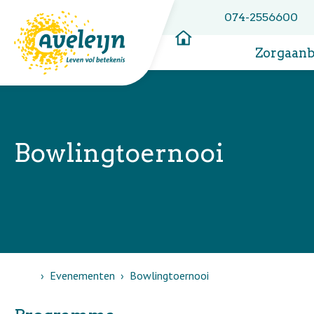
074-2556600
Zorgaan
Bowlingtoernooi
Home
Evenementen
Bowlingtoernooi