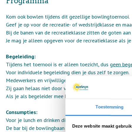
Programma
Kom ook bowlen tijdens dit gezellige bowlingtoernooi.
Geef je op voor de recreatie- of wedstrijdklasse en maa
Bij de banen van de recreatieklasse zitten de goten aan 
Je mag je alleen opgeven voor de recreatieklasse als je
Begeleiding:
Tijdens het toernooi is er alleen toezicht, dus
geen bege
Voor individuele begeleiding dien je dus zelf te zorgen.
Medewerkers en vrijwilligers mogen met de voorronde
Zij gaan helaas niet door voor de beker.
Als je als begeleider mee komt en niet mee bowlt, hoef 
Toestemming
Consumpties:
Voor je lunch en drinken dien je zelf te zorgen.
Deze website maakt gebruik
De bar bij de bowlingbaan is geopend om eten en drinke