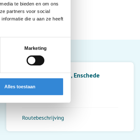
 media te bieden en om ons
ze partners voor social
nformatie die u aan ze heeft
Marketing
Leaflet
| ©
OpenStreetMap
contributors
Bowling Enschede, Enschede
Alles toestaan
Colosseum 72
7521 PT
,
Enschede
Routebeschrijving