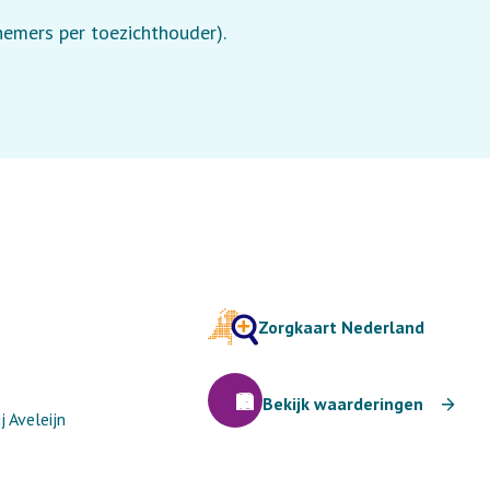
lnemers per toezichthouder).
Zorgkaart Nederland
Bekijk waarderingen
 Aveleijn