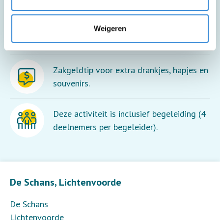
Deze activiteit is inclusief lunch en een
Weigeren
drankje.
Zakgeldtip voor extra drankjes, hapjes en
souvenirs.
Deze activiteit is inclusief begeleiding (4
deelnemers per begeleider).
Leaflet
| ©
OpenStreetMap
contributors
De Schans, Lichtenvoorde
De Schans
Lichtenvoorde