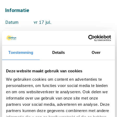
Informatie
Datum
vr 17 jul.
Tijd
11:00 - 22:00
Locatie
De Schans, Lichtenvoorde
Toestemming
Details
Over
Thema
Dagtrip
Kosten
€ 85,00
Deze website maakt gebruik van cookies
We gebruiken cookies om content en advertenties te
Deelnemers
17 van 14
personaliseren, om functies voor social media te bieden
en om ons websiteverkeer te analyseren. Ook delen we
informatie over uw gebruik van onze site met onze
partners voor social media, adverteren en analyse. Deze
Aanmelden is niet meer mogelijk.
partners kunnen deze gegevens combineren met andere
informatie die u aan ze heeft verstrekt of die ze hebben