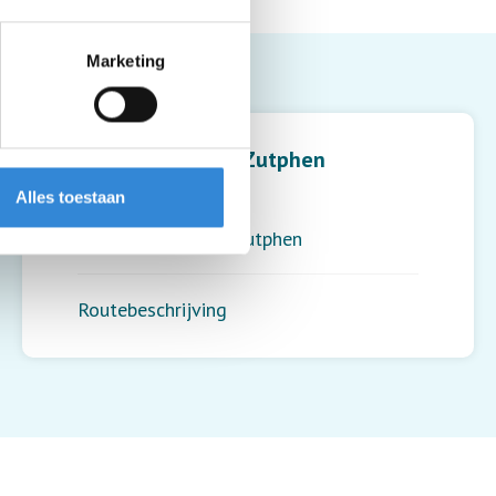
Marketing
Leaflet
| ©
OpenStreetMap
contributors
De Boterfabriek, Zutphen
Alles toestaan
Dreef 2
7202 AG Zutphen
,
Zutphen
Routebeschrijving