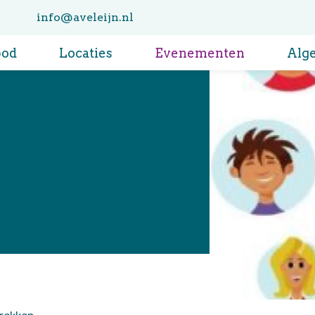
info@aveleijn.nl
bod
Locaties
Evenementen
Alg