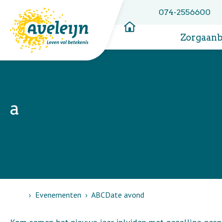
074-2556600
Zorgaan
a
Home
Evenementen
ABCDate avond