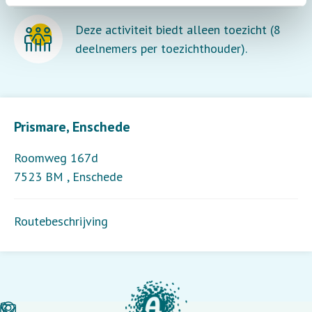
Deze activiteit biedt alleen toezicht (8
deelnemers per toezichthouder).
Leaflet
| ©
OpenStreetMap
contributors
Prismare, Enschede
Roomweg 167d
7523 BM
,
Enschede
Routebeschrijving