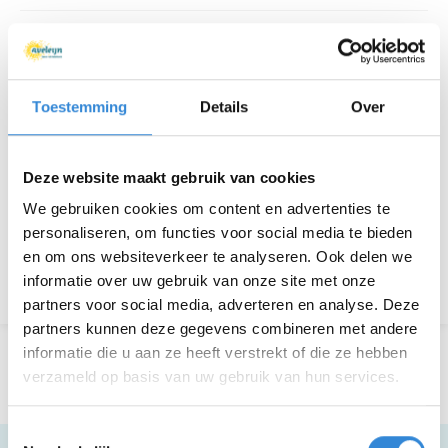
Thema
Ontmoeten
Kosten
Geen
Toestemming
Details
Over
Deelnemers
0 van 40
Deze website maakt gebruik van cookies
We gebruiken cookies om content en advertenties te
Aanmelden is niet meer mogelijk.
personaliseren, om functies voor social media te bieden
en om ons websiteverkeer te analyseren. Ook delen we
Terug naar het overzicht
informatie over uw gebruik van onze site met onze
partners voor social media, adverteren en analyse. Deze
partners kunnen deze gegevens combineren met andere
informatie die u aan ze heeft verstrekt of die ze hebben
verzameld op basis van uw gebruik van hun services.
Toestemmingsselectie