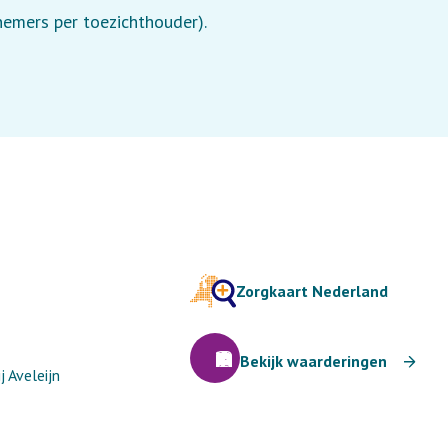
lnemers per toezichthouder).
Zorgkaart Nederland
Bekijk waarderingen
 Aveleijn