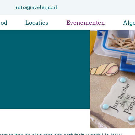
info@aveleijn.nl
bod
Locaties
Evenementen
Alg