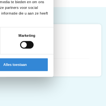
 media te bieden en om ons
ze partners voor social
nformatie die u aan ze heeft
Leaflet
| ©
OpenStreetMap
contributors
AtelierZ, Hengelo
Marketing
Steijnstraat 16
7551 GL
,
Alles toestaan
Routebeschrijving