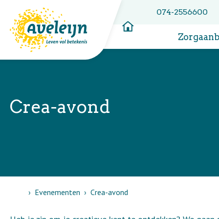
074-2556600
Zorgaan
Crea-avond
Home
Evenementen
Crea-avond