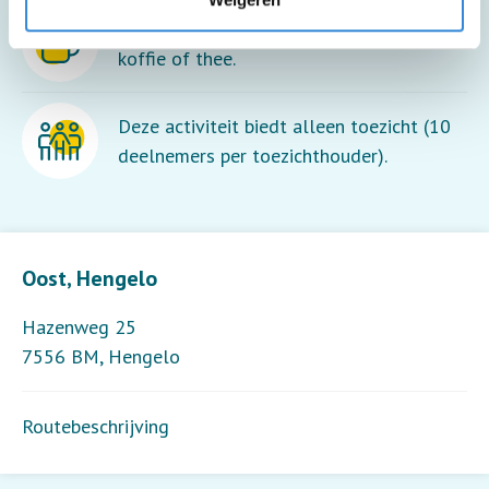
Deze activiteit is inclusief een kopje
koffie of thee.
Deze activiteit biedt alleen toezicht (10
deelnemers per toezichthouder).
Leaflet
| ©
OpenStreetMap
contributors
Oost, Hengelo
Hazenweg 25
7556 BM
,
Hengelo
Routebeschrijving