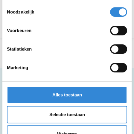
Aanmelden is niet meer mogelijk.
Toestemmingsselectie
Noodzakelijk
Terug naar het overzicht
Voorkeuren
Statistieken
Marketing
Meer informatie
Alles toestaan
Selectie toestaan
Deze activiteit is rolstoel toegankelijk.
Weigeren