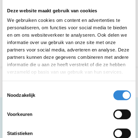
Deelnemers
11 van 50
Deze website maakt gebruik van cookies
We gebruiken cookies om content en advertenties te
personaliseren, om functies voor social media te bieden
Aanmelden is niet meer mogelijk.
en om ons websiteverkeer te analyseren. Ook delen we
informatie over uw gebruik van onze site met onze
partners voor social media, adverteren en analyse. Deze
Terug naar het overzicht
partners kunnen deze gegevens combineren met andere
informatie die u aan ze heeft verstrekt of die ze hebben
verzameld op basis van uw gebruik van hun services.
Toestemmingsselectie
Noodzakelijk
Voorkeuren
Meer informatie
Statistieken