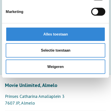
Deze activiteit is rolstoel toegankelijk.
Marketing
Zakgeldtip voor extra drankjes, hapjes en
Alles toestaan
souvenirs.
Deze activiteit biedt alleen toezicht (6
Selectie toestaan
deelnemers per toezichthouder).
Weigeren
Leaflet
| ©
OpenStreetMap
contributors
Movie Unlimited, Almelo
Prinses Catharina Amaliaplein 3
7607 JP
,
Almelo