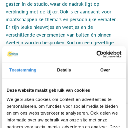
gasten in de studio, waar de nadruk ligt op
verbinding met de kijker. Ook is er aandacht voor
maatschappelijke thema's en persoonlijke verhalen.
Er zijn leuke nieuwtjes en weetjes en de
verschillende evenementen van buiten én binnen
Aveleijn worden besproken. Kortom een gezellige
uitzending!
Even ontspannen met bekende gezichten van
Aveleijn.
Toestemming
Details
Over
Ideeën voor een onderwerp voor de uitzending,
opmerkingen, feedback kunnen worden gemaild naar:
Studio@aveleijn.nl.
Deze website maakt gebruik van cookies
We gebruiken cookies om content en advertenties te
personaliseren, om functies voor social media te bieden
en om ons websiteverkeer te analyseren. Ook delen we
Informatie
informatie over uw gebruik van onze site met onze
partners voor social media, adverteren en analyse. Deze