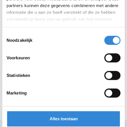
Datum
wo 8 jan.
partners kunnen deze gegevens combineren met andere
informatie die u aan ze heeft verstrekt of die ze hebben
Tijd
13:30 - 14:30
verzameld op basis van uw gebruik van hun services.
Locatie
Online
Toestemmingsselectie
Thema
Informatief
Noodzakelijk
Kosten
Geen
Voorkeuren
Statistieken
Terug naar het overzicht
Marketing
Alles toestaan