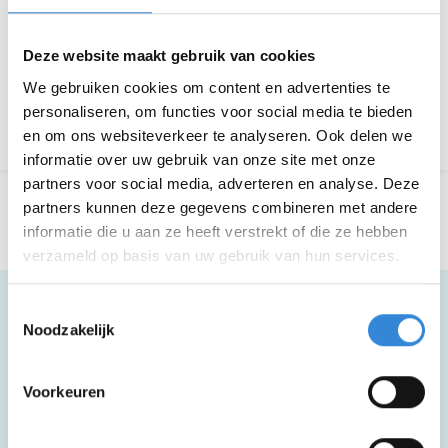
Deze website maakt gebruik van cookies
Aanmelden is niet meer mogelijk.
We gebruiken cookies om content en advertenties te
personaliseren, om functies voor social media te bieden
Terug naar het overzicht
en om ons websiteverkeer te analyseren. Ook delen we
informatie over uw gebruik van onze site met onze
partners voor social media, adverteren en analyse. Deze
partners kunnen deze gegevens combineren met andere
informatie die u aan ze heeft verstrekt of die ze hebben
verzameld op basis van uw gebruik van hun services.
Toestemmingsselectie
Noodzakelijk
Meer informatie
Voorkeuren
Deze activiteit is rolstoel toegankelijk.