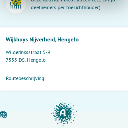
deelnemers per toezichthouder).
Leaflet
| ©
OpenStreetMap
contributors
Wijkhuys Nijverheid, Hengelo
Wilderinksstraat 5-9
7555 DS
,
Hengelo
Routebeschrijving