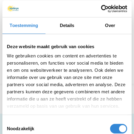
Deelnemers
0
Toestemming
Details
Over
Aanmelden is niet meer mogelijk.
Deze website maakt gebruik van cookies
Download hier de poster
We gebruiken cookies om content en advertenties te
personaliseren, om functies voor social media te bieden
Terug naar het overzicht
en om ons websiteverkeer te analyseren. Ook delen we
informatie over uw gebruik van onze site met onze
partners voor social media, adverteren en analyse. Deze
partners kunnen deze gegevens combineren met andere
informatie die u aan ze heeft verstrekt of die ze hebben
verzameld op basis van uw gebruik van hun services.
Toestemmingsselectie
Noodzakelijk