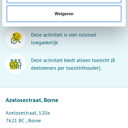
Meer informatie
Weigeren
Deze activiteit is niet rolstoel
toegankelijk.
Deze activiteit biedt alleen toezicht (8
deelnemers per toezichthouder).
Leaflet
| ©
OpenStreetMap
contributors
Azelosestraat, Borne
Azelosestraat, 120a
7621 BC
,
Borne