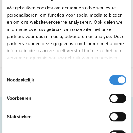
We gebruiken cookies om content en advertenties te
personaliseren, om functies voor social media te bieden
Aanmelden is niet meer mogelijk.
en om ons websiteverkeer te analyseren. Ook delen we
informatie over uw gebruik van onze site met onze
Download hier de poster
partners voor social media, adverteren en analyse. Deze
partners kunnen deze gegevens combineren met andere
informatie die u aan ze heeft verstrekt of die ze hebben
Terug naar het overzicht
verzameld op basis van uw gebruik van hun services.
Toestemmingsselectie
Noodzakelijk
Voorkeuren
Statistieken
Meer informatie