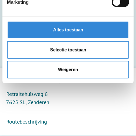
Marketing
Deze activiteit is niet rolstoel
toegankelijk.
Alles toestaan
Deze activiteit biedt alleen toezicht (8
deelnemers per toezichthouder).
Selectie toestaan
Leaflet
| ©
OpenStreetMap
contributors
Weigeren
Veld De Zwanenhof, Zenderen
Retraitehuisweg 8
7625 SL
,
Zenderen
Routebeschrijving