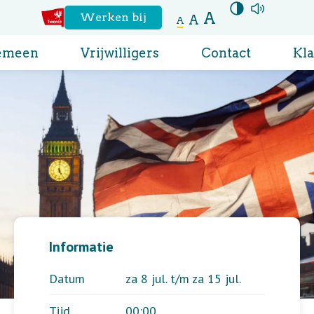
A
Hoog contrast
aanzetten
Voor
Werken bij
A
A
Naar
de
emeen
Vrijwilligers
Contact
Kl
website
regio
Twente
Informatie
Datum
za 8 jul. t/m za 15 jul.
Tijd
00:00