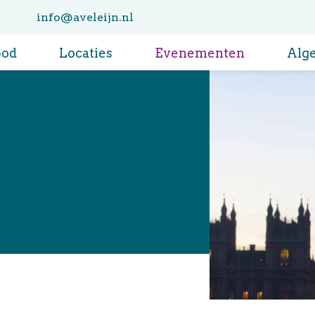
info@aveleijn.nl
bod
Locaties
Evenementen
Alg