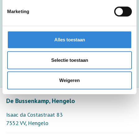
Deze activiteit is inclusief lunch en een
drankje.
Marketing
Deze activiteit is inclusief een drankje.
Alles toestaan
Deze activiteit biedt alleen toezicht (6
Selectie toestaan
deelnemers per toezichthouder).
Weigeren
Leaflet
| ©
OpenStreetMap
contributors
De Bussenkamp, Hengelo
Isaac da Costastraat 83
7552 VV
,
Hengelo