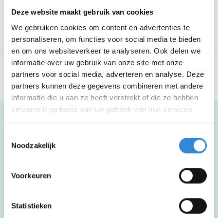
Aanmelden is niet meer mogelijk.
Deze website maakt gebruik van cookies
We gebruiken cookies om content en advertenties te
Terug naar het overzicht
personaliseren, om functies voor social media te bieden
en om ons websiteverkeer te analyseren. Ook delen we
informatie over uw gebruik van onze site met onze
partners voor social media, adverteren en analyse. Deze
partners kunnen deze gegevens combineren met andere
informatie die u aan ze heeft verstrekt of die ze hebben
verzameld op basis van uw gebruik van hun services.
Toestemmingsselectie
Meer informatie
Noodzakelijk
Voorkeuren
Voor deze activiteit moet je goed kunnen
lopen.
Statistieken