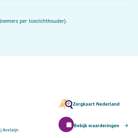
elnemers per toezichthouder).
Zorgkaart Nederland
Bekijk waarderingen
 Aveleijn