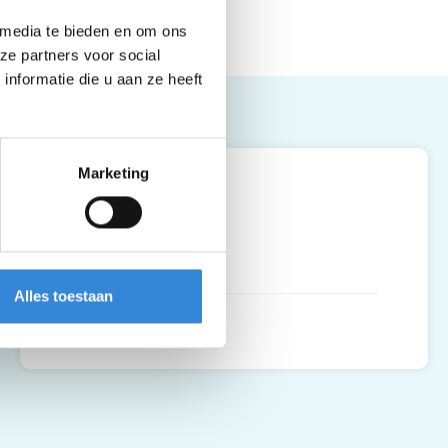
 media te bieden en om ons
ze partners voor social
nformatie die u aan ze heeft
Leaflet
| ©
OpenStreetMap
contributors
Marketing
Bristol, Hengelo
Thiemsbrug 15
7551 EZ
,
Hengelo
Alles toestaan
Routebeschrijving