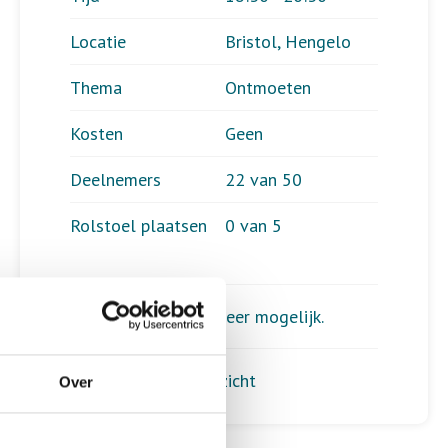
Locatie
Bristol, Hengelo
Thema
Ontmoeten
Kosten
Geen
Deelnemers
22 van 50
Rolstoel plaatsen
0 van 5
Aanmelden is niet meer mogelijk.
Terug naar het overzicht
Over