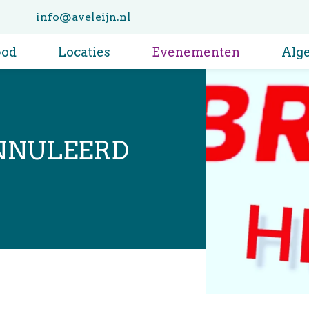
info@aveleijn.nl
bod
Locaties
Evenementen
Alg
ANNULEERD