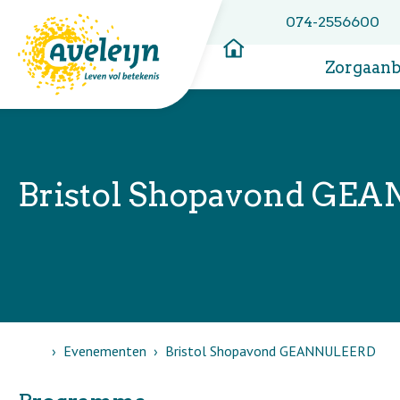
074-2556600
Zorgaan
Bristol Shopavond GE
Home
Evenementen
Bristol Shopavond GEANNULEERD