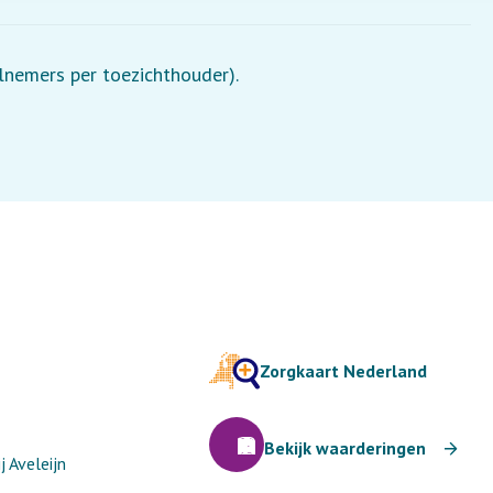
elnemers per toezichthouder).
Zorgkaart Nederland
Bekijk waarderingen
 Aveleijn