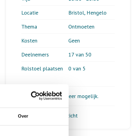
Locatie
Bristol, Hengelo
Thema
Ontmoeten
Kosten
Geen
Deelnemers
17 van 50
Rolstoel plaatsen
0 van 5
Aanmelden is niet meer mogelijk.
Terug naar het overzicht
Over