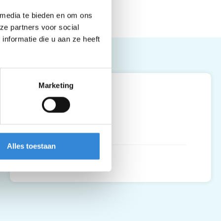
 media te bieden en om ons
ze partners voor social
nformatie die u aan ze heeft
Leaflet
| ©
OpenStreetMap
contributors
Marketing
Bristol, Hengelo
Thiemsbrug 15
7551 EZ
,
Hengelo
Alles toestaan
Routebeschrijving