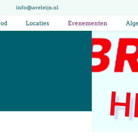
info@aveleijn.nl
bod
Locaties
Evenementen
Alg