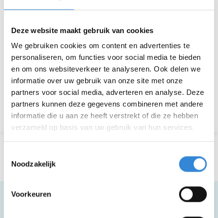
Kosten
Geen
Deze website maakt gebruik van cookies
Deelnemers
39 van 30
We gebruiken cookies om content en advertenties te
personaliseren, om functies voor social media te bieden
en om ons websiteverkeer te analyseren. Ook delen we
Aanmelden is niet meer mogelijk.
informatie over uw gebruik van onze site met onze
partners voor social media, adverteren en analyse. Deze
partners kunnen deze gegevens combineren met andere
Terug naar het overzicht
informatie die u aan ze heeft verstrekt of die ze hebben
verzameld op basis van uw gebruik van hun services.
Toestemmingsselectie
Noodzakelijk
Voorkeuren