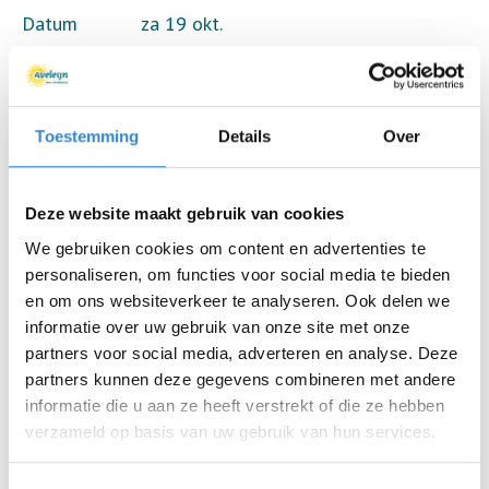
Datum
za 19 okt.
Tijd
19:00 - 22:00
Locatie
De Roef, Enschede
Toestemming
Details
Over
Thema
Ontmoeten
Deze website maakt gebruik van cookies
Kosten
Geen
We gebruiken cookies om content en advertenties te
Deelnemers
27 van 40
personaliseren, om functies voor social media te bieden
en om ons websiteverkeer te analyseren. Ook delen we
informatie over uw gebruik van onze site met onze
partners voor social media, adverteren en analyse. Deze
Aanmelden is niet meer mogelijk.
partners kunnen deze gegevens combineren met andere
informatie die u aan ze heeft verstrekt of die ze hebben
verzameld op basis van uw gebruik van hun services.
Terug naar het overzicht