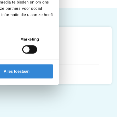
 media te bieden en om ons
ze partners voor social
nformatie die u aan ze heeft
Leaflet
| ©
OpenStreetMap
contributors
De Riet, Almelo
Marketing
Plompstraat 6
7601 CR
,
Almelo
Alles toestaan
Routebeschrijving