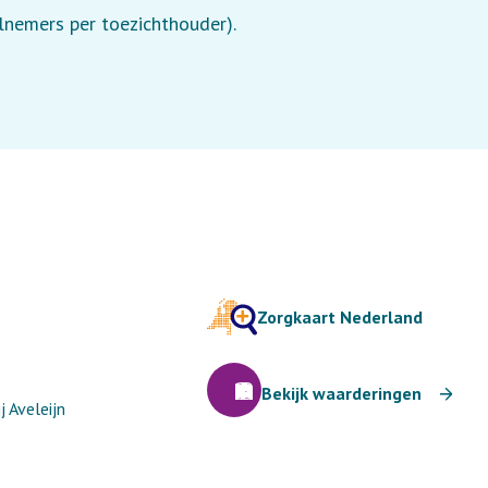
elnemers per toezichthouder).
Zorgkaart Nederland
Bekijk waarderingen
 Aveleijn