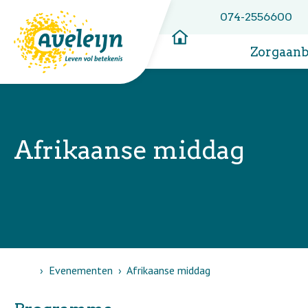
074-2556600
Zorgaan
Afrikaanse middag
Home
Evenementen
Afrikaanse middag