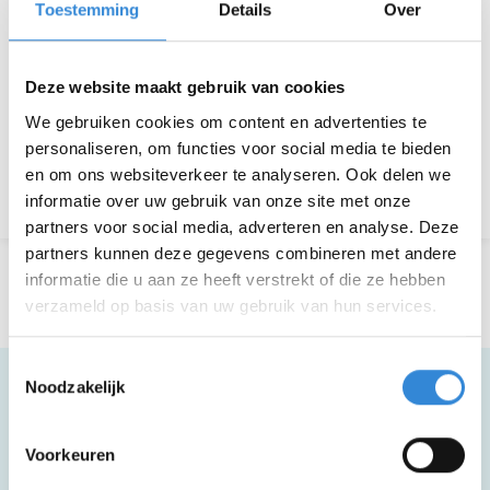
Toestemming
Details
Over
Deelnemers
35 van 35
Deze website maakt gebruik van cookies
Aanmelden is niet meer mogelijk.
We gebruiken cookies om content en advertenties te
personaliseren, om functies voor social media te bieden
en om ons websiteverkeer te analyseren. Ook delen we
Terug naar het overzicht
informatie over uw gebruik van onze site met onze
partners voor social media, adverteren en analyse. Deze
partners kunnen deze gegevens combineren met andere
informatie die u aan ze heeft verstrekt of die ze hebben
verzameld op basis van uw gebruik van hun services.
Toestemmingsselectie
Noodzakelijk
Meer informatie
Voorkeuren