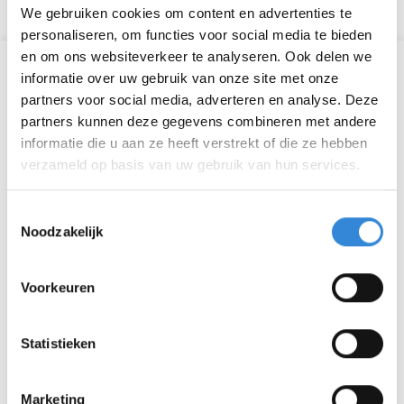
We gebruiken cookies om content en advertenties te
personaliseren, om functies voor social media te bieden
en om ons websiteverkeer te analyseren. Ook delen we
Informatie
informatie over uw gebruik van onze site met onze
partners voor social media, adverteren en analyse. Deze
Datum
za 22 okt.
partners kunnen deze gegevens combineren met andere
informatie die u aan ze heeft verstrekt of die ze hebben
Tijd
19:30 - 23:00
verzameld op basis van uw gebruik van hun services.
Locatie
Wilminktheater, Enschede
Toestemmingsselectie
Noodzakelijk
Thema
Theater & muziek
Kosten
Geen
Voorkeuren
Inschrijvingen
950 van 950
Statistieken
Marketing