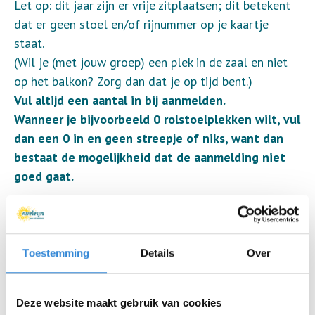
Let op: dit jaar zijn er vrije zitplaatsen; dit betekent
dat er geen stoel en/of rijnummer op je kaartje
staat.
(Wil je (met jouw groep) een plek in de zaal en niet
op het balkon? Zorg dan dat je op tijd bent.)
Vul altijd een aantal in bij aanmelden.
Wanneer je bijvoorbeeld 0 rolstoelplekken wilt, vul
dan een 0 in en geen streepje of niks, want dan
bestaat de mogelijkheid dat de aanmelding niet
goed gaat.
LET OP: vanaf 18-10 worden er geen kaarten meer
verstuurd.
Kaarten die vanaf nu nog worden besteld kunnen
Toestemming
Details
Over
afgehaald worden bij de infobalie van het
Wilminktheater voor aanvang van de show.
Deze website maakt gebruik van cookies