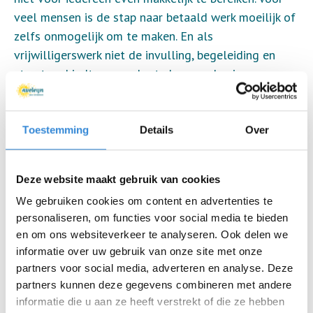
veel mensen is de stap naar betaald werk moeilijk of
zelfs onmogelijk om te maken. En als
vrijwilligerswerk niet de invulling, begeleiding en
structuur biedt om verder te komen, dan is er maar
één alternatief. Dagbesteding in Markelo. Maar ook
deze vorm van daginvulling moet passend zijn bij de
deelnemer. Bij Aveleijn geloven we dat dagbesteding
Toestemming
Details
Over
moet bijdragen aan een goed gevoel aan
eigenwaarde en moet zorgen voor persoonlijke groei.
Deze website maakt gebruik van cookies
Omdat de aangeboden activiteiten moeten
We gebruiken cookies om content en advertenties te
aansluiten bij de deelnemer bieden wij hier meerdere
personaliseren, om functies voor social media te bieden
vormen van aan. Zo kan iedereen beschikken over een
en om ons websiteverkeer te analyseren. Ook delen we
passende daginvulling, aansluitend bij de behoeftes
informatie over uw gebruik van onze site met onze
van de cliënt.
partners voor social media, adverteren en analyse. Deze
Dagbesteding met meerwaarde in
partners kunnen deze gegevens combineren met andere
Markelo
informatie die u aan ze heeft verstrekt of die ze hebben