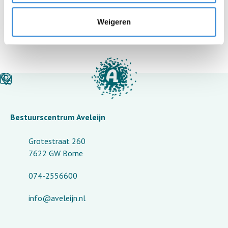
locatie(s):
-
Dagbesteding De Rohaan
Weigeren
Bestuurscentrum Aveleijn
Grotestraat 260
7622 GW Borne
074-2556600
info@aveleijn.nl