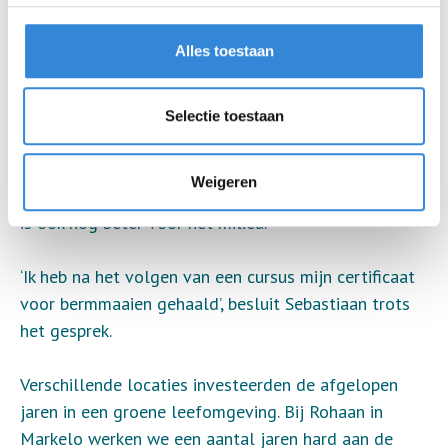
de Aveleijn woonlocaties in Borne maar ook bij het
Kulturhus en Openluchttheater Hertme'. ‘Mooi werk!
Alles toestaan
Waar ik goed mijn best op doe’, vult Charles aan.
Begeleider Jos vertelt verder: ‘We vervangen ons
Selectie toestaan
gereedschap, zoals de bosmaaier, heggenschaar,
bladblazer en kettingzaag steeds vaker door
Weigeren
elektrisch gereedschap. Dit maakt minder lawaai en
is ook nog beter voor het milieu.'
‘Ik heb na het volgen van een cursus mijn certificaat
voor bermmaaien gehaald’, besluit Sebastiaan trots
het gesprek.
Verschillende locaties investeerden de afgelopen
jaren in een groene leefomgeving. Bij Rohaan in
Markelo werken we een aantal jaren hard aan de