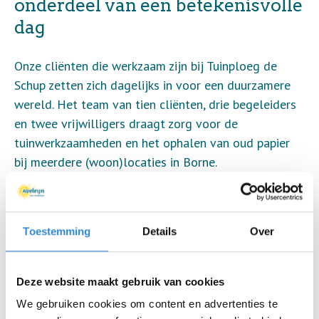
onderdeel van een betekenisvolle
dag
Onze cliënten die werkzaam zijn bij Tuinploeg de
Schup zetten zich dagelijks in voor een duurzamere
wereld. Het team van tien cliënten, drie begeleiders
en twee vrijwilligers draagt zorg voor de
tuinwerkzaamheden en het ophalen van oud papier
bij meerdere (woon)locaties in Borne.
Naast de kantine van het team de Schup is dit jaar
een moestuin aangelegd. 'We kweken hier met
Toestemming
Details
Over
aandacht aardbeien, tomaten en komkommers. En we
hopen volgend jaar ook pompoenen te hebben’’
vertelt cliënt Björn enthousiast. ‘Daarvoor hebben
Deze website maakt gebruik van cookies
we speciaal paardenmest nodig.’
We gebruiken cookies om content en advertenties te